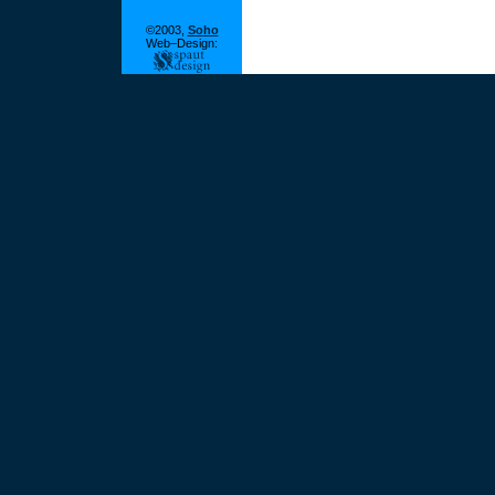
©2003,
Soho
Web–Design: